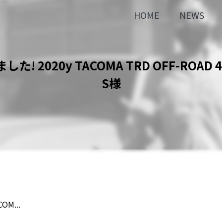
HOME
NEWS
た! 2020y TACOMA TRD OFF-ROAD 
S様
M...