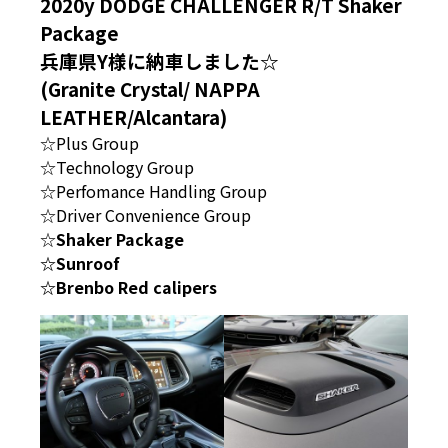
2020y DODGE CHALLENGER R/T Shaker
Package
兵庫県Y様に納車しました☆
(Granite Crystal/ NAPPA
LEATHER/Alcantara)
☆Plus Group
☆Technology Group
☆Perfomance Handling Group
☆Driver Convenience Group
☆
Shaker Package
☆Sunroof
☆Brenbo Red calipers