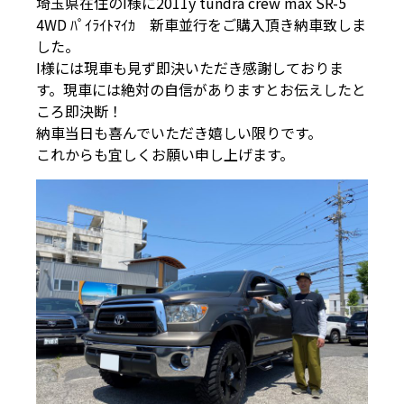
埼玉県在住のI様に2011y tundra crew max SR-5
4WD ﾊﾟｲﾗｲﾄﾏｲｶ 新車並行をご購入頂き納車致しま
した。
I様には現車も見ず即決いただき感謝しておりま
す。現車には絶対の自信がありますとお伝えしたと
ころ即決断！
納車当日も喜んでいただき嬉しい限りです。
これからも宜しくお願い申し上げます。