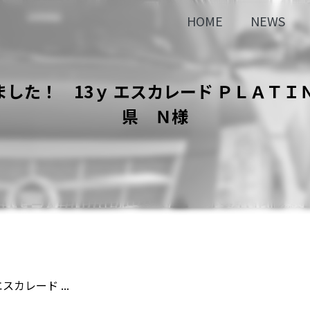
HOME
NEWS
した！ 13ｙ エスカレード ＰＬＡＴＩ
県 Ｎ様
カレード ...