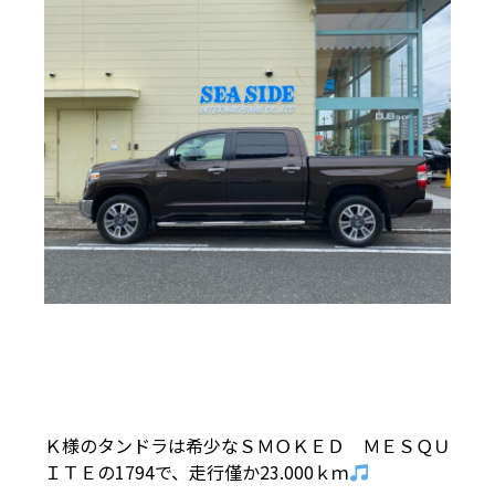
Ｋ様のタンドラは希少なＳＭＯＫＥＤ ＭＥＳＱＵ
ＩＴＥの1794で、走行僅か23.000ｋｍ